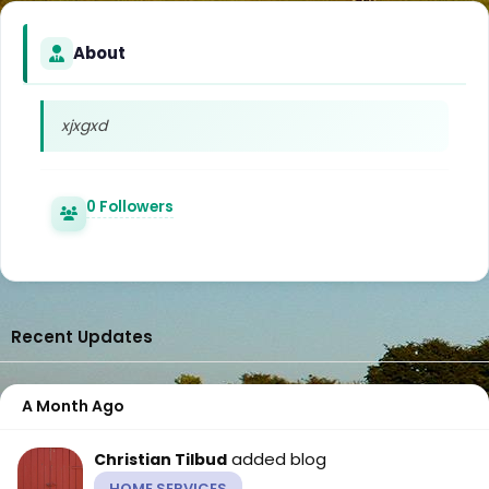
About
xjxgxd
0 Followers
Recent Updates
A Month Ago
added blog
Christian Tilbud
HOME SERVICES