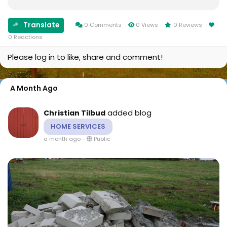
Syddanmark, hvor du ofte kan spare i nærheden...
Translate
0 Comments
0 Views
0 Reviews
0 Reactions
Please log in to like, share and comment!
A Month Ago
added blog
Christian Tilbud
HOME SERVICES
a month ago
-
Public