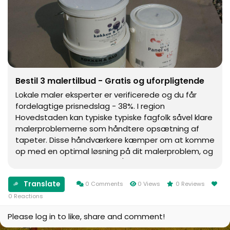
Bestil 3 malertilbud - Gratis og uforpligtende
Lokale maler eksperter er verificerede og du får
fordelagtige prisnedslag - 38%. I region
Hovedstaden kan typiske typiske fagfolk såvel klare
malerproblemerne som håndtere opsætning af
tapeter. Disse håndværkere kæmper om at komme
op med en optimal løsning på dit malerproblem, og
du kan spare rundt regnet 1/3 af den generelle
pris. ...
Translate
0 Comments
0 Views
0 Reviews
0 Reactions
Please log in to like, share and comment!