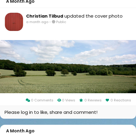
A Month Ago
updated the cover photo
Christian Tilbud
a month ago
-
Public
0 Comments
0 Views
0 Reviews
0 Reactions
Please log in to like, share and comment!
A Month Ago