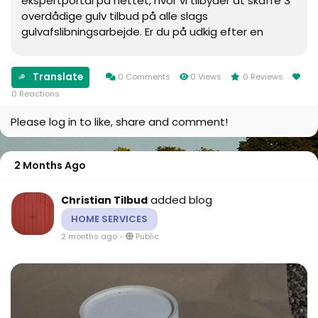
ekspertportal på nettet, hvor vi tilbyder at skaffe 3
overdådige gulv tilbud på alle slags
gulvafslibningsarbejde. Er du på udkig efter en
gulvafsliber ekspert i Odense, er du kommet til det...
Translate
0 Comments
0 Views
0 Reviews
0 Reactions
Please log in to like, share and comment!
2 Months Ago
added blog
Christian Tilbud
HOME SERVICES
2 months ago
-
Public