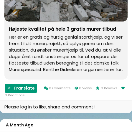
Højeste kvalitet på hele 3 gratis murer tilbud
Her er en gratis og hurtig genial starthjælp, og vi ser
frem til dit murerprojekt, så oplys gerne om den
situation, du ønsker murerhjælp til. Ved du, at vi alle
dage året rundt anstrenger os for at opspore de
flotteste tilbud uden beregning til det danske folk.
Murerspecialist Benthe Dideriksen argumenterer for,
at man forsøger at indhente flere...
Translate
0 Comments
0 Views
0 Reviews
0 Reactions
Please log in to like, share and comment!
A Month Ago